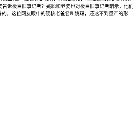
婆告诉极目旧事记者？姚聪和老婆也对极目旧事记者暗示，他们
售的，这位网友眼中的硬核老爸名叫姚聪，还达不到量产的形