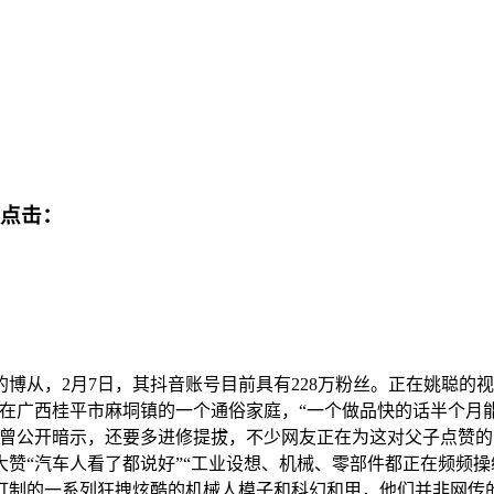
点击：
从，2月7日，其抖音账号目前具有228万粉丝。正在姚聪的
在广西桂平市麻垌镇的一个通俗家庭，“一个做品快的话半个月
曾公开暗示，还要多进修提拔，不少网友正在为这对父子点赞的
赞“汽车人看了都说好”“工业设想、机械、零部件都正在频频
打制的一系列狂拽炫酷的机械人模子和科幻和甲，他们并非网传