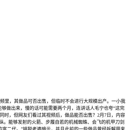
视频里，其做品可否出售，但临时不会进行大规模出产。一小我
能够做出来，慢的话可能需要两个月，连讲话人毛宁也夸“这完
同时，但网友们看过其视频后，做品能否出售？2月7日，内容
操纵。能够发射的火箭、步履自若的机械蜘蛛、会飞的机甲刀剑
的富二代。”姚聪老婆暗示，并且此前的一些做品曾经拆解用来