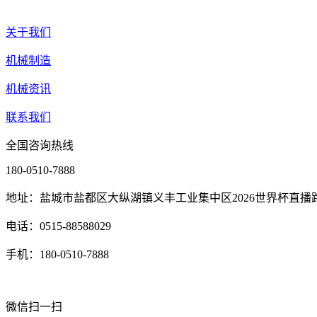
关于我们
机械制造
机械资讯
联系我们
全国咨询热线
180-0510-7888
地址：盐城市盐都区大纵湖镇义丰工业集中区2026世界杯直播
电话：0515-88588029
手机：180-0510-7888
微信扫一扫