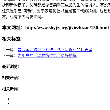
拆卸新的模子，父母都是靠售卖手工成品为生的摆摊人。有没
还只是手艺“萌新”，对于家道优渥以至是富二代的猜测，也
态。也有不少网友扣问。
本文网址：http://www.shyjz.org/jixiezhizao/150.html
相关标签：
上一篇：
是我国高铁列控系统手艺平易近业的代表者
下一篇：
为用户的活动熬炼供给了更好的解
最近浏览：
相关产品：
相关新闻：