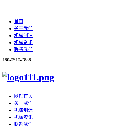
首页
关于我们
机械制造
机械资讯
联系我们
180-0510-7888
网站首页
关于我们
机械制造
机械资讯
联系我们