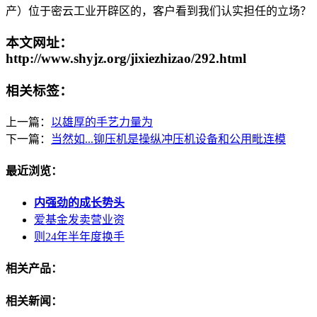
产）位于密云工业开辟区的，客户看到我们认实担任的立场？
本文网址：
http://www.shyjz.org/jixiezhizao/292.html
相关标签：
上一篇：
以雄厚的手艺力量为
下一篇：
当然如...铆压机是操纵冲压机设备和公用毗连模
最近浏览：
内强劲的成长势头
爱基金发卖营业资
则24年半年度换手
相关产品：
相关新闻：