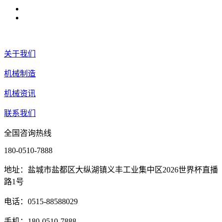
关于我们
机械制造
机械资讯
联系我们
全国咨询热线
180-0510-7888
地址：盐城市盐都区大纵湖镇义丰工业集中区2026世界杯直播
路1号
电话：0515-88588029
手机：180-0510-7888