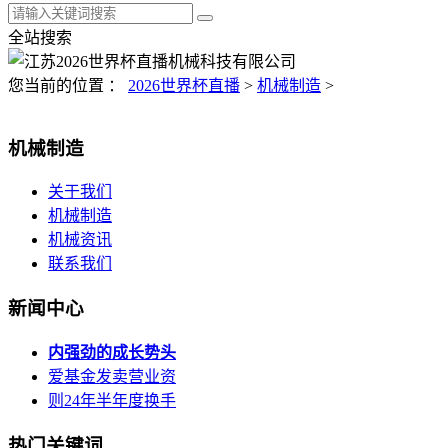
全站搜索
您当前的位置 ：
2026世界杯直播
>
机械制造
>
机械制造
关于我们
机械制造
机械资讯
联系我们
新闻中心
内强劲的成长势头
爱基金发卖营业资
则24年半年度换手
热门关键词