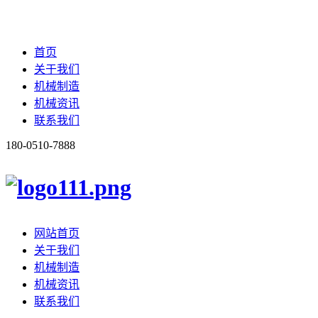
首页
关于我们
机械制造
机械资讯
联系我们
180-0510-7888
网站首页
关于我们
机械制造
机械资讯
联系我们