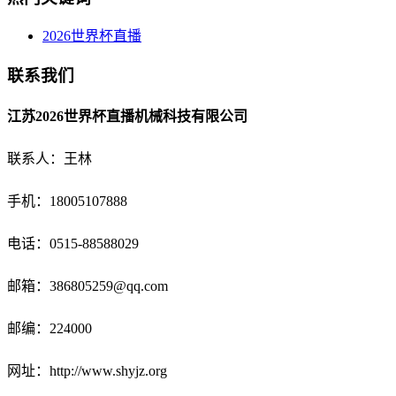
2026世界杯直播
联系我们
江苏2026世界杯直播机械科技有限公司
联系人：王林
手机：18005107888
电话：
0515-88588029
邮箱：
386805259@qq.com
邮编：224000
网址：http://www.shyjz.org