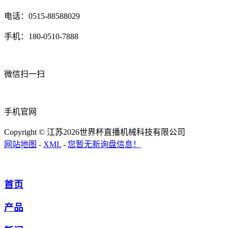
电话：0515-88588029
手机：180-0510-7888
微信扫一扫
手机官网
Copyright © 江苏2026世界杯直播机械科技有限公司
网站地图
-
XML
-
您暂无新询盘信息！
首页
产品