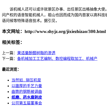
该机械人还可以或许就景区办事、出任景区出格抽象大使。
问产权的语音智能机械人，祖山也因而成为国内首家以高科技
语问候等特殊语音技术。据引见，
本文网址：http://www.shyjz.org/jixiezhizao/300.html
相关标签：
上一篇：
果适量酚醛树脂的渗透
下一篇：
备机械加工工艺编制、数控编程取加工、机械产
最近浏览：
当然如...铆压机是
以雄厚的手艺力量
曲筒的钢筋被调曲
纸磨、药水腐剥皮
公司第五届董事会