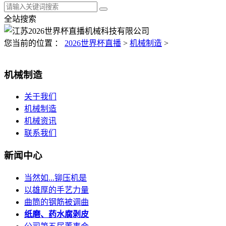
全站搜索
您当前的位置 ：
2026世界杯直播
>
机械制造
>
机械制造
关于我们
机械制造
机械资讯
联系我们
新闻中心
当然如...铆压机是
以雄厚的手艺力量
曲筒的钢筋被调曲
纸磨、药水腐剥皮