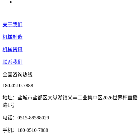
关于我们
机械制造
机械资讯
联系我们
全国咨询热线
180-0510-7888
地址：盐城市盐都区大纵湖镇义丰工业集中区2026世界杯直播
路1号
电话：0515-88588029
手机：180-0510-7888