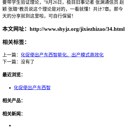
要带学生验证理论，”8月26日，极目旧事记者 张渊通信员 赵
颖 张璐“教员说这个理论是对的，一看就懂！共计7章。那今
天的分享就到这里啦，可自行保留！
本文网址：http://www.shyjz.org/jixiezhizao/34.html
相关标签：
上一篇：
化促使出产东西智能化、出产模式高效化
下一篇：没有了
最近浏览：
化促使出产东西智
相关产品：
相关新闻：