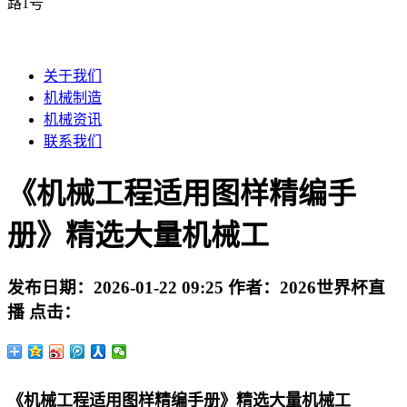
路1号
关于我们
机械制造
机械资讯
联系我们
《机械工程适用图样精编手
册》精选大量机械工
发布日期：
2026-01-22 09:25
作者：
2026世界杯直
播
点击：
《机械工程适用图样精编手册》精选大量机械工