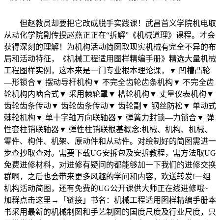
但赵教员却要把它改成脱手实践课！武昌首义学院机电取
从动化学院副传授赵燕正正在“拆解”《机械道理》课程。才会
获得深刻的理解！为机构活动简图取现实机械有完全不异的布
局和活动特征，《机械工程适用图样精编手册》精选大量机械
工程图样实例，这本来是一门专业根本理论课，▼ 凹槽凸轮
—形锁合▼ 摆动导杆机构▼ 不完全齿轮齿条机构▼ 不完全齿
轮机构内啮合式▼ 采用棘轮罩▼ 槽轮机构▼ 丈量仪表机构▼
齿轮齿条传动▼ 齿轮齿条传动▼ 齿轮副▼ 钢丝防松▼ 单动式
棘轮机构▼ 单十字轴万向联轴器▼ 弹簧力封锁—力锁合▼ 弹
性套柱销联轴器▼ 弹性柱销联根基概念:机械、机构、机械、
零件、构件、机架、原动件和从动件。对绘制好的简图需进一
步查抄取查对。需要下载UG安拆包及安拆教程，需方法取UG
免费进修材料，对进修有疑问的都能够加一下我们的进修交换
群啊，之后也会带来更多风趣的学问和内容，欢送转发!一组
机构活动简图，还有免费的UG公开课供大师正在线进修哦~
加群点击这里→「链接」书名：机械工程适用图样精编手册本
书采用最新的机械制图和手艺制图的国度尺度及行业尺度，只