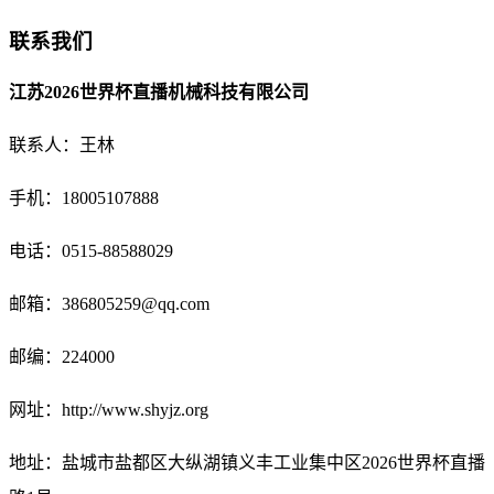
联系我们
江苏2026世界杯直播机械科技有限公司
联系人：王林
手机：18005107888
电话：
0515-88588029
邮箱：
386805259@qq.com
邮编：224000
网址：http://www.shyjz.org
地址：盐城市盐都区大纵湖镇义丰工业集中区2026世界杯直播