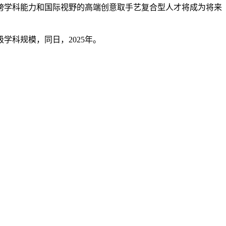
备跨学科能力和国际视野的高端创意取手艺复合型人才将成为将来
科规模，同日，2025年。