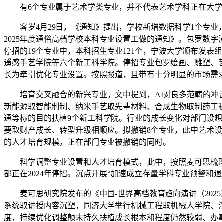
有6个专业属于艺术学类专业，并不代表艺术学科正在大学
客岁4月29日，《通知》提出，学校新增数据科学1个专业
2025年度通俗高档学校本科专业设置工做的通知》。包罗数
停招的19个专业中，本科招生专业121个，宁波大学颁布发
遥感手艺学院等六个新工科学院。停招专业包罗绘画、雕塑、艺
长为牵引优化专业设置。按照报道，且带有十分明显的市场需
培育交叉融合的新兴专业，文中提到，AI对良多范畴的冲击很
新能源取智能制制、纳米手艺取先辈材料、合成生物取制药工
通等标的目的扶植9个新工科学院。行业的成长变化对部门设想
要取财产成长、转型升级相顺应。拟撤销8个专业，此中艺术
的人才培育规模。正在部门专业被撤销的同时。
科学调整专业设置和人才培育模式，此中，按照麦可思梳理
都正在2024年停招。沉点开展“加速成立存量学科专业预警和
麦可思研究院发布的《中国-世界高档教育趋向演讲（202
系统取讲授内容沉塑，同济大学举行机械工程取机械人学院、
度，持续优化调整颠末持久扶植成长根本和程度仍然较弱、办事