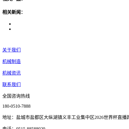
相关新闻：
关于我们
机械制造
机械资讯
联系我们
全国咨询热线
180-0510-7888
地址：盐城市盐都区大纵湖镇义丰工业集中区2026世界杯直播
电话：0515-88588029