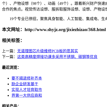
个）、产物设想（98个）、动画（49个）。跟着新兴财产快
合作的焦点。视觉传达设想、服拆取服饰设想、设想、产物设想仍
19个专业已停招，聚焦具身智能、人工智能、集成电、生命
本文网址：http://www.shyjz.org/jixiezhizao/368.html
相关标签：
上一篇：
无道理图芯片级维修PCB板的思其实
下一篇：
这类高精度焊接功课多采用不锈钢、碳钢等优良
最近浏览：
要不竭进修补齐本
励企业研发基于
实现人才培育取市
界第一大供应商和
相关产品：