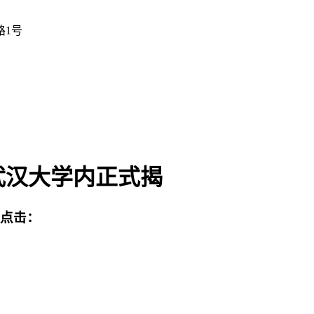
路1号
武汉大学内正式揭
点击：