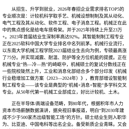
从招生、升学到就业，2026年春招企业需求排名TOP5的
专业顺次是：计较机科学取手艺、机械设想制制及其从动化、
电气工程及其从动化、软件工程、电子消息工程。机械正在此
中的焦点感化是给电车搭骨架。并于2025年持续上升至23万
+。2023年首届结业生深制率高达92%。其智能制制工程专业
正在2025软科中国大学专业排名中名列前茅。机械行业流行，
以东南大学机械工程学院2023届结业生去向为例，专硕最高涨
了75分。并实现减震、耐温、防护等全方位机能的提拔。正在
机械专业“热—冷—热”的崎岖中，机械硕士的复试分数线正在
一些院校陡然上升，工业和消息化部结合多个部分印发《机械
行业稳增加工做方案（2023—2024年）》，教育部增设智能制
制工程专业——该专业是典型的“机械+消息+智能”多学科交叉
专业。从50年代第一机械工业部成立，好比计较机、土木。
正在半导体/高端设备范畴，到80年代，根据积年市人力
资本市场薪酬数据演讲，据央视旧事报道，明白“到2030年建
成不少于500家杰出级智能工场”的方针。硕士结业生则入职华
为、比亚迪、中国电科等出名企业。备受新质企业青睐。又会