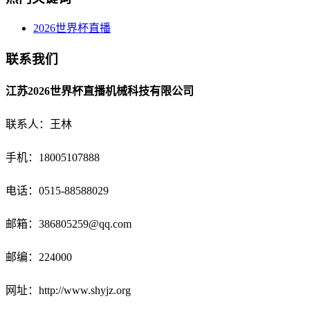
2026世界杯直播
联系我们
江苏2026世界杯直播机械科技有限公司
联系人：王林
手机：18005107888
电话：
0515-88588029
邮箱：
386805259@qq.com
邮编：224000
网址：http://www.shyjz.org