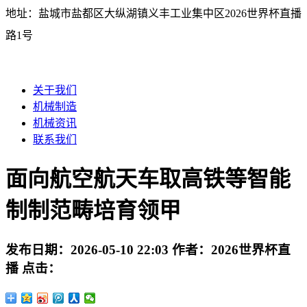
地址：盐城市盐都区大纵湖镇义丰工业集中区2026世界杯直播
路1号
关于我们
机械制造
机械资讯
联系我们
面向航空航天车取高铁等智能
制制范畴培育领甲
发布日期：
2026-05-10 22:03
作者：
2026世界杯直
播
点击：