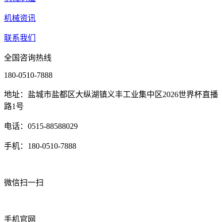
机械资讯
联系我们
全国咨询热线
180-0510-7888
地址：盐城市盐都区大纵湖镇义丰工业集中区2026世界杯直播
路1号
电话：0515-88588029
手机：180-0510-7888
微信扫一扫
手机官网