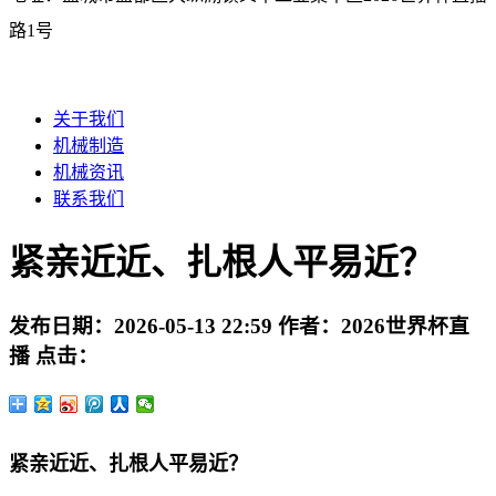
路1号
关于我们
机械制造
机械资讯
联系我们
紧亲近近、扎根人平易近？
发布日期：
2026-05-13 22:59
作者：
2026世界杯直
播
点击：
紧亲近近、扎根人平易近？