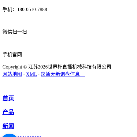
手机：180-0510-7888
微信扫一扫
手机官网
Copyright © 江苏2026世界杯直播机械科技有限公司
网站地图
-
XML
-
您暂无新询盘信息！
首页
产品
新闻