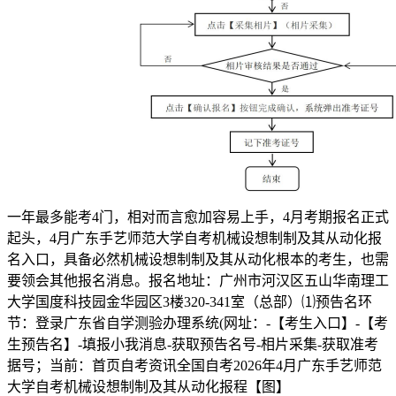
一年最多能考4门，相对而言愈加容易上手，4月考期报名正式
起头，4月广东手艺师范大学自考机械设想制制及其从动化报
名入口，具备必然机械设想制制及其从动化根本的考生，也需
要领会其他报名消息。报名地址：广州市河汉区五山华南理工
大学国度科技园金华园区3楼320-341室（总部）⑴预告名环
节：登录广东省自学测验办理系统(网址：-【考生入口】-【考
生预告名】-填报小我消息-获取预告名号-相片采集-获取准考
据号；当前：首页自考资讯全国自考2026年4月广东手艺师范
大学自考机械设想制制及其从动化报程【图】