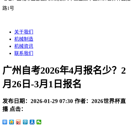
路1号
关于我们
机械制造
机械资讯
联系我们
广州自考2026年4月报名少？2
月26日-3月1日报名
发布日期：
2026-01-29 07:30
作者：
2026世界杯直
播
点击：