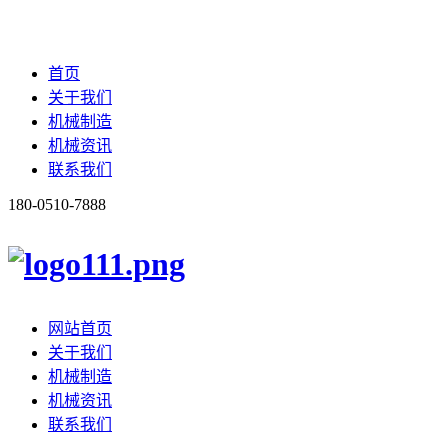
首页
关于我们
机械制造
机械资讯
联系我们
180-0510-7888
网站首页
关于我们
机械制造
机械资讯
联系我们