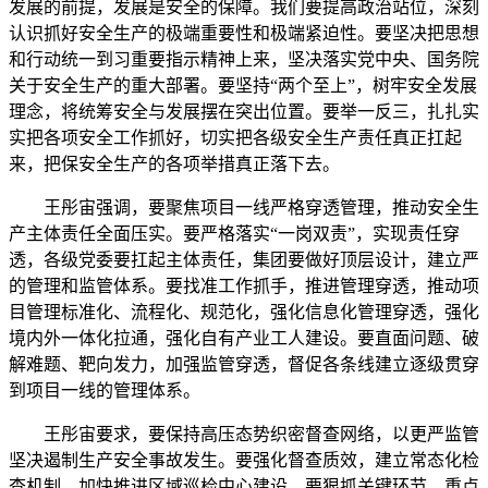
发展的前提，发展是安全的保障。我们要提高政治站位，深刻
认识抓好安全生产的极端重要性和极端紧迫性。要坚决把思想
和行动统一到习重要指示精神上来，坚决落实党中央、国务院
关于安全生产的重大部署。要坚持“两个至上”，树牢安全发展
理念，将统筹安全与发展摆在突出位置。要举一反三，扎扎实
实把各项安全工作抓好，切实把各级安全生产责任真正扛起
来，把保安全生产的各项举措真正落下去。
王彤宙强调，要聚焦项目一线严格穿透管理，推动安全生
产主体责任全面压实。要严格落实“一岗双责”，实现责任穿
透，各级党委要扛起主体责任，集团要做好顶层设计，建立严
的管理和监管体系。要找准工作抓手，推进管理穿透，推动项
目管理标准化、流程化、规范化，强化信息化管理穿透，强化
境内外一体化拉通，强化自有产业工人建设。要直面问题、破
解难题、靶向发力，加强监管穿透，督促各条线建立逐级贯穿
到项目一线的管理体系。
王彤宙要求，要保持高压态势织密督查网络，以更严监管
坚决遏制生产安全事故发生。要强化督查质效，建立常态化检
查机制，加快推进区域巡检中心建设。要狠抓关键环节、重点