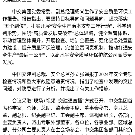
中交集团党委常委、副总经理杨义生作了安全质量环保工
作报告。报告指出，要坚持目标导向和问题导向，坚决落实
“五个到位”，扎实开展“安全生产治本攻坚三年行动”，科学研
判形势，围绕“高质量发展突破年”总体思路，健全监管体系，
带动管理整体提升，开展检查、培训全覆盖，强化应急处置能
力建设，提升质量环保管理，完善追责问责机制，推动打通安
全生产“最后一公里”，以高水平安全质量环保护航公司高质量
发展。
中国交建副总裁、安全总监孙立强通报了2024年安全专项
检查情况和重大事故隐患追责情况，指出了检查中发现的突出
问题，对隐患进行了分析，并提出了有关工作措施。
会议采取“现场+视频+交建通直播”方式召开，中交集团首
席科学家，总师、总助、监事会主席、董事会秘书、专业总
监，副总师、纪委副书记、工会副主席、巡视组组长，各部门
主要负责人，派出专职外部董事，各单位，各事业部、区域总
部、分公司主要负责人在主会场参会。中交集团各部门其他负