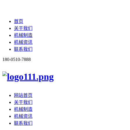
首页
关于我们
机械制造
机械资讯
联系我们
180-0510-7888
网站首页
关于我们
机械制造
机械资讯
联系我们