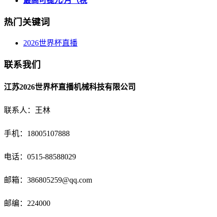
最高可提元/月（税
热门关键词
2026世界杯直播
联系我们
江苏2026世界杯直播机械科技有限公司
联系人：王林
手机：18005107888
电话：
0515-88588029
邮箱：
386805259@qq.com
邮编：224000