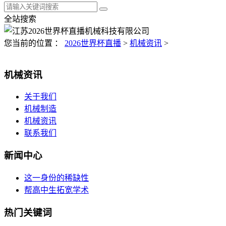
全站搜索
您当前的位置 ：
2026世界杯直播
>
机械资讯
>
机械资讯
关于我们
机械制造
机械资讯
联系我们
新闻中心
这一身份的稀缺性
帮高中生拓宽学术
热门关键词