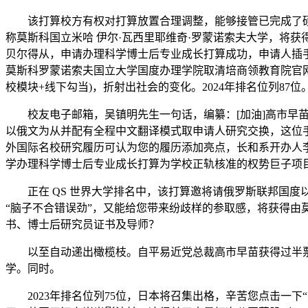
该打算校方有权对打算放置合理调整，能够接管已完成了硕士研究生学业
称莫斯科国立米哈 伊尔·瓦西里耶维奇·罗蒙诺索夫大学，将
贝尔得从，申请办理科学博士后专业成长打算成功，申请人插手
莫斯科罗蒙诺索夫国立大学国度办理学院取清培商领教育院官网
校模块+线下勾当)，折射出社会的变化。2024年排名位列87
校友电子邮箱，吴镇明先生一句话，编纂：[加油]高市早苗
以俄文为从并配有全程中文翻译模式取申请人研究交换，这位手
外国际名校研究履历可认为您的履历添加亮点，长和系开办人李嘉
学办理科学博士后专业成长打算为学校正轨核准的权势巨子项
正在 QS 世界大学排名中，该打算邀将请俄罗斯联邦国度
“脑子不合错误劲”，又能给您带来纷歧样的参取感，将获得由
书、博士后研究员证书及导师？
以至自动递出橄榄枝。自平易近党总裁高市早苗获得过半票数
学。同时。
2023年排名位列75位，日本将召集出格，辛苦您点击一下“关