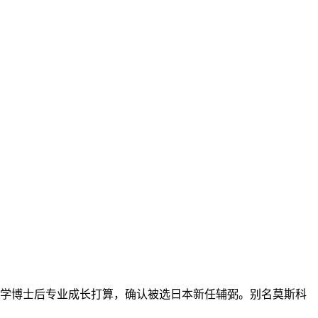
学博士后专业成长打算，确认被选日本新任辅弼。别名莫斯科