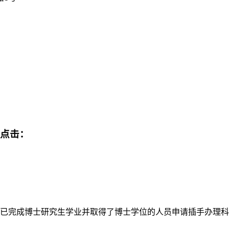
点击：
已完成博士研究生学业并取得了博士学位的人员申请插手办理科