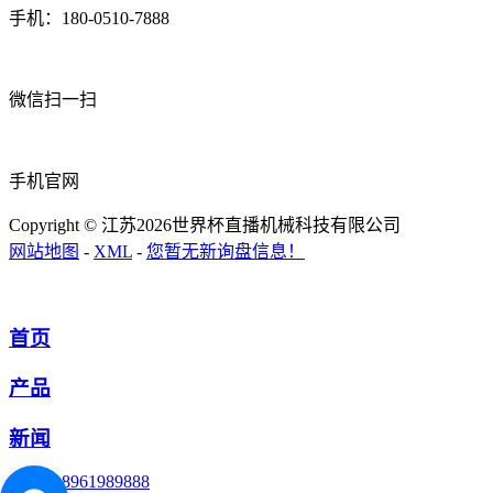
手机：180-0510-7888
微信扫一扫
手机官网
Copyright © 江苏2026世界杯直播机械科技有限公司
网站地图
-
XML
-
您暂无新询盘信息！
首页
产品
新闻
18961989888