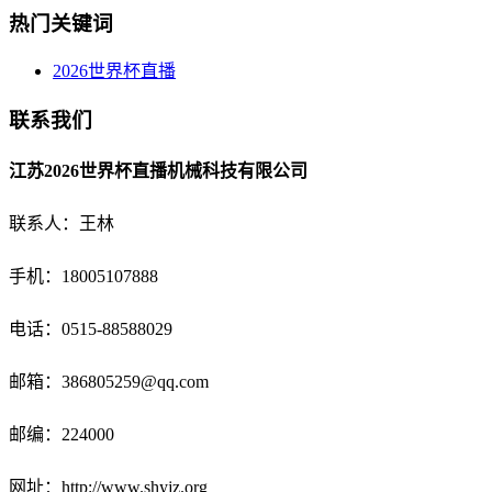
热门关键词
2026世界杯直播
联系我们
江苏2026世界杯直播机械科技有限公司
联系人：王林
手机：18005107888
电话：
0515-88588029
邮箱：
386805259@qq.com
邮编：224000
网址：http://www.shyjz.org