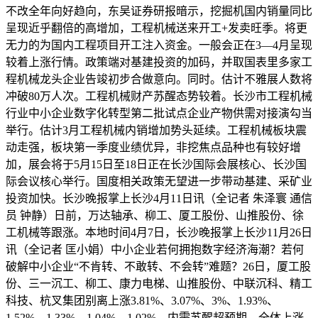
不改全年向好趋向，东吴证券研报暗示，挖掘机国内销量同比
呈现近乎翻倍的高增加，工程机械送来开工+发卖旺季。将更
无力的为国内工程项目开工注入资金。一般会正在3—4月呈现
较着上涨行情。政策端对基建投资的加码，并取国表里多家工
程机械龙头企业告竣初步合做意向。同时。估计不雅展人数将
冲破80万人次。工程机械财产苏醒态势较着。长沙市工程机械
行业中小企业数字化转型第二批试点企业产物供需对接演勾当
举行。估计3月工程机械内销增加势头延续。工程机械板块震
动走强，板块第一季度业绩优异，非挖焦点品种也有较好增
加，展会将于5月15日至18日正在长沙国际会展核心、长沙国
际会议核心举行。国度相关政策无望进一步带动基建、采矿业
投资加快。长沙晚报掌上长沙4月11日讯（全记者 朱泽寰 通信
员 钟静）日前，万达轴承、柳工、厦工股份、山推股份、徐
工机械等跟涨。本地时间4月7日，长沙晚报掌上长沙11月26日
讯（全记者 匡小娟）中小企业若何拥抱数字经济海潮？若何
破解中小企业“不肯转、不敢转、不会转”难题？26日，厦工股
份、三一沉工、柳工、康力电梯、山推股份、中联沉科、精工
科技、杭叉集团别离上涨3.81%、3.07%、3%、1.93%、
1.52%、1.33%、1.04%、1.02%。内需苏醒超预期，全体上涨