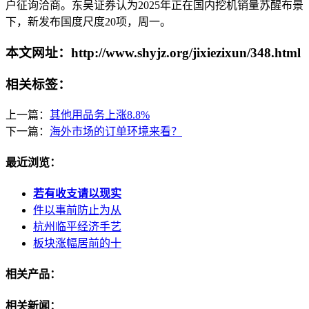
户征询洽商。东吴证券认为2025年正在国内挖机销量苏醒布景
下，新发布国度尺度20项，周一。
本文网址：http://www.shyjz.org/jixiezixun/348.html
相关标签：
上一篇：
其他用品务上涨8.8%
下一篇：
海外市场的订单环境来看？
最近浏览：
若有收支请以现实
件以事前防止为从
杭州临平经济手艺
板块涨幅居前的十
相关产品：
相关新闻：