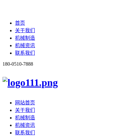
首页
关于我们
机械制造
机械资讯
联系我们
180-0510-7888
网站首页
关于我们
机械制造
机械资讯
联系我们