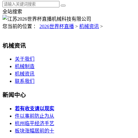
全站搜索
您当前的位置 ：
2026世界杯直播
>
机械资讯
>
机械资讯
关于我们
机械制造
机械资讯
联系我们
新闻中心
若有收支请以现实
件以事前防止为从
杭州临平经济手艺
板块涨幅居前的十