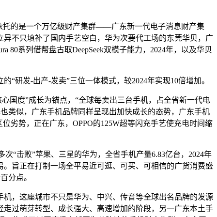
依托的是一个万亿级财产集群——广东新一代电子消息财产集
立异不只填补了国内手艺空白，华为次要代工场的东莞华贝，广
80系列借帮盘古取DeepSeek双模子能力，2024年，以及华贝
发-出产-发卖”三位一体模式，较2024年实现10倍增加。
核心国度”成长为锚点，“全球每卖出三台手机，占全省新一代电
文化也类似，广东手机品牌同样呈现出加快成长的态势，广东手机
劣势，正在广东，OPPO的125W超等闪充手艺使充电时间缩
“击败”苹果、三星的华为，全省手机产量6.83亿台，2024年
容易。旨正在打制一场全平易近可逛、可买、可相信的广货消费盛
个百分点。
智妙手机，这座城市不只是华为、中兴、传音等全球出名品牌的发源
经走过萌芽转型、成长强大、高速增加的阶段，另一广东本土手