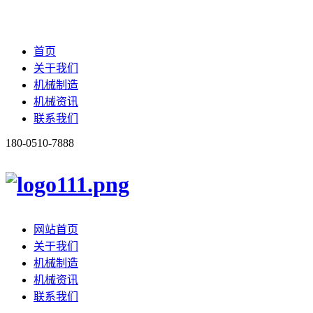
首页
关于我们
机械制造
机械资讯
联系我们
180-0510-7888
网站首页
关于我们
机械制造
机械资讯
联系我们