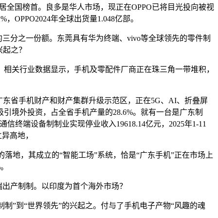
年稳居全国榜首。良多是华人市场，现正在OPPO已将目光投向被视
PPO2024年全球出货量1.048亿部。
三分之一份额。东莞具有华为终端、vivo等全球领先的零件制
兴起之？
相关行业数据显示，手机及零配件厂商正在珠三角一带堆积，
省手机财产和财产集群升级示范区，正在5G、AI、折叠屏
境外投资，占全省手机产量的28.6%。就有一台是广东制
设备制制业实现停业收入19618.14亿元，2025年1-11
立异高地，
的落地，其成立的“智能工场”系统，恰是“广东手机”正在市场上
%。
端出产制制。以印度为首个海外市场？
制制”到“世界领先”的兴起之。付与了手机电子产物“风趣的魂