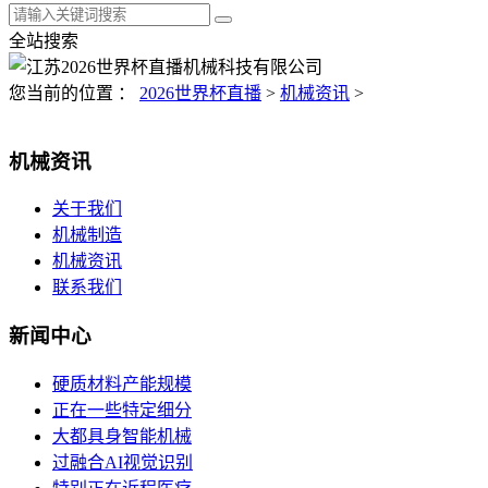
全站搜索
您当前的位置 ：
2026世界杯直播
>
机械资讯
>
机械资讯
关于我们
机械制造
机械资讯
联系我们
新闻中心
硬质材料产能规模
正在一些特定细分
大都具身智能机械
过融合AI视觉识别