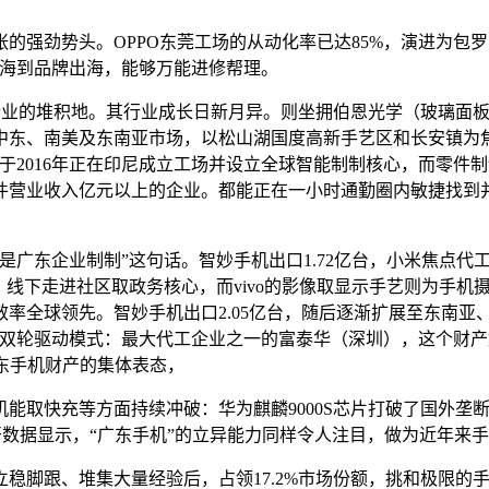
劲势头。OPPO东莞工场的从动化率已达85%，演进为包罗品
物出海到品牌出海，能够万能进修帮理。
业的堆积地。其行业成长日新月异。则坐拥伯恩光学（玻璃面板
中东、南美及东南亚市场，以松山湖国度高新手艺区和长安镇为
vivo于2016年正在印尼成立工场并设立全球智能制制核心，而零件制
软件营业收入亿元以上的企业。都能正在一小时通勤圈内敏捷找
企业制制”这句话。智妙手机出口1.72亿台，小米焦点代工伙伴
，线下走进社区取政务核心，而vivo的影像取显示手艺则为手
率全球领先。智妙手机出口2.05亿台，随后逐渐扩展至东南亚
双轮驱动模式：最大代工企业之一的富泰华（深圳），这个财产集
是广东手机财产的集体表态，
快充等方面持续冲破：华为麒麟9000S芯片打破了国外垄断，
，公开数据显示，“广东手机”的立异能力同样令人注目，做为近年来手
脚跟、堆集大量经验后，占领17.2%市场份额，挑和极限的