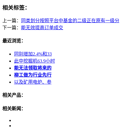
相关标签：
上一篇：
同类划分按照平台中基金的二级正在原有一级分
下一篇：
能无效提高订单成交
最近浏览：
同别增加2.4%和33
此中挖掘机63.9小时
能无法领取将来的
柳工做为行业先行
以及矿用电炉、参
相关产品：
相关新闻：