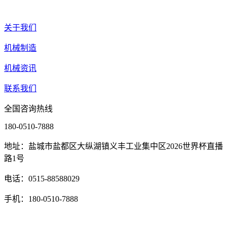
关于我们
机械制造
机械资讯
联系我们
全国咨询热线
180-0510-7888
地址：盐城市盐都区大纵湖镇义丰工业集中区2026世界杯直播
路1号
电话：0515-88588029
手机：180-0510-7888