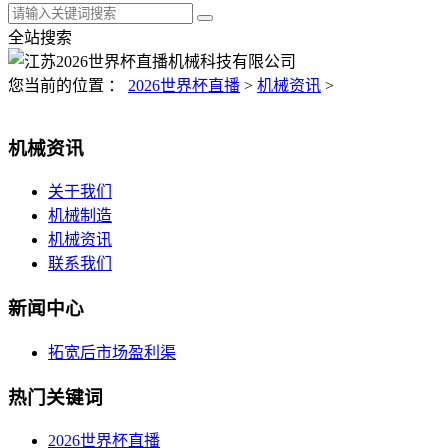
全站搜索
您当前的位置 ：
2026世界杯直播
>
机械资讯
>
机械资讯
关于我们
机械制造
机械资讯
联系我们
新闻中心
拓宽后市场盈利渠
热门关键词
2026世界杯直播